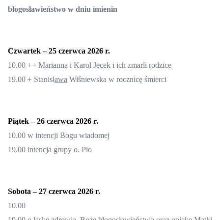
błogosławieństwo w dniu imienin
Czwartek –
25
czerwca 2026 r.
10.00 ++ Marianna i Karol Jęcek i ich zmarli rodzice
19.00 +
Stanisł
awa
Wiśniewska w rocznicę śmierci
Piątek –
26
czerwca 2026 r.
10.00 w intencji Bogu wiadomej
19.00
intencja grupy o. Pio
Sobota
– 2
7
czerwca
2026 r.
10.00
19.00
o łaskę zdrowia, Boże błogosławieństwo oraz opiekę Matki