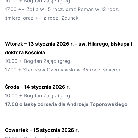
10.00 + Bogdan Zając (greg)
1
7
.00
++ Zofia w 15 rocz. oraz Roman w 12 rocz.
śmierci oraz ++ z rodz. Zdunek
Wtorek –
13
stycznia
202
6
r. –
św. Hilarego, biskupa i
doktora Kościoła
10.00 + Bogdan Zając (greg)
1
7
.00
+ Stanisław Czerniawski w 35 rocz. śmierci
Środa –
14
stycznia 2
02
6
r.
1
0
.
0
0
+
Bogdan Zając (greg)
17
.
0
0
o łaskę zdrowia dla Andrzeja Toporowskiego
Czwartek –
15
stycznia
202
6
r.