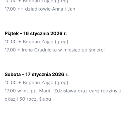
10.00 + Bogdan Zając (greg)
1
7
.00
++
dziadkowie Anna i Jan
Piątek –
16
stycznia 20
2
6
r.
10.00 + Bogdan Zając (greg)
1
7
.00
+ Irena Grudnicka w miesiąc po śmierci
Sobota
–
1
7
stycznia
202
6
r.
10.00 + Bogdan Zając (greg)
17.00 w int. pp. Marii i Zdzisława oraz całej rodziny z
okazji 50 rocz. ślubu