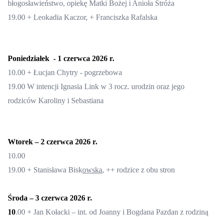
błogosławieństwo, opiekę Matki Bożej i Anioła Stróża
19.00
+ Leokadia Kaczor, + Franciszka Rafalska
Poniedziałek -
1 czerwca
2026 r.
10.00
+ Łucja
n
Chytry -
pogrzebowa
19.00 W intencji Ignasia Link w 3 rocz. urodzin oraz jego
rodziców Karoliny i Sebastiana
Wtorek –
2 czerwca
2026 r.
10.00
19.00 + Stanisława Bisk
owska
, ++ rodzice z obu stron
Środa –
3 czerwca
2026 r.
10
.00 +
Jan Kołacki – int. od Joanny i Bogdana Pazdan z rodziną