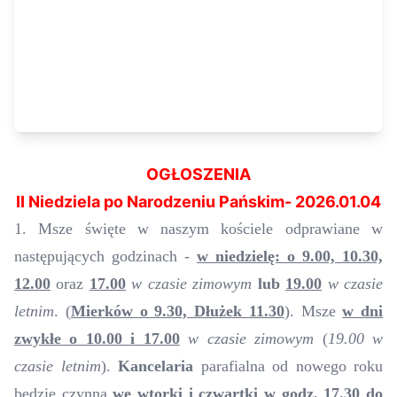
OGŁOSZENIA
II
Niedziela
po Narodzeniu Pańskim- 20
2
6
.
01
.
04
1. Msze święte w naszym kościele odprawiane w
następujących godzinach -
w niedzielę: o 9.00, 10.30,
12.00
oraz
17.00
w czasie zimowym
lub
19.00
w czasie
letnim
. (
Mierków o 9.30, Dłużek 11.30
). Msze
w dni
zwykłe o 10.00 i 17.00
w czasie zimowym
(
19.00 w
czasie letnim
).
Kancelaria
parafialna od nowego roku
będzie czynna
we wtorki i czwartki w godz. 17.30 do