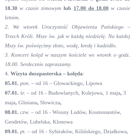
18.30
w czasie zimowym
lub
17.00 do 18.00
w czasie
letnim.
2. We wtorek Uroczystość Objawienia Pańskiego –
Trzech Króli.
Msze św. jak w każdą niedzielę. Na każdej
Mszy św. poświęcimy
złoto,
wodę, kredę i kadzidło.
3. Koncert kolęd w naszym kościele we wtorek o godz.
18.00. Serdecznie zapraszamy.
4
.
Wizyta duszpasterska – kolęda
:
05.01.
pon.
– od 16 – Głowackiego,
Lipowa
07.01.
śr
.
– od 16 - Budowlanych
,
Kolejowa, 1 maja
,
3
maja
,
Glinian
a
,
Słowicza
,
08.01.
czw.
– od 16 - Wiosny Ludów, Kosmonautów
,
Geodetów, Lubelska, Klonowa
09.01.
pt.
–
o
d 16 - Sybiraków, Kilińskiego, Działkowa
,