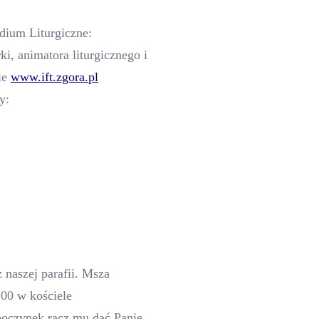
udium Liturgiczne:
ki, animatora liturgicznego i
ie
www.ift.zgora.pl
y:
 naszej parafii. Msza
.00 w kościele
oczynek racz mu dać Panie.