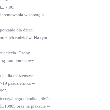
z. 7.00.
 bierzmowania w sobotę o
potkanie dla dzieci
oraz ich rodziców. Na tym
siąclecia. Osoby
n program pomocowy
cje dla małżeństw:
9 października w
-995
iecezjalnego ośrodka „SM":
75313885
oraz na plakacie w