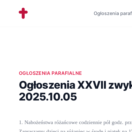
Workflow
Ogłoszenia paraf
OGŁOSZENIA PARAFIALNE
Ogłoszenia XXVII zwy
2025.10.05
1. Nabożeństwa różańcowe codziennie pół godz. pr
Zapraszamy dzieci na różaniec w środę i piątek na 1