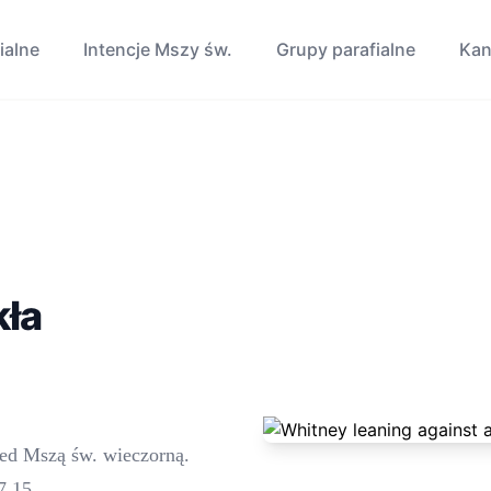
ialne
Intencje Mszy św.
Grupy parafialne
Kan
kła
zed Mszą św. wieczorną.
7.15.