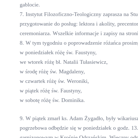
gablocie.
7. Instytut Filozoficzno-Teologiczny zaprasza na St
przygotowanie do posług: lektora i akolity, precentor
ceremoniarza. Wszelkie informacje i zapisy na stron
8. W tym tygodniu o poprowadzenie różańca prosim
w poniedziałek różę św. Faustyny,
we wtorek różę bł. Natalii Tułasiewicz,
w środę różę św. Magdaleny,
w czwartek różę św. Weroniki,
w piątek różę św. Faustyny,
w sobotę różę św. Dominika.
9. W piątek zmarł ks. Adam Żygadło, były wikariusz
pogrzebowa odbędzie się w poniedziałek o godz. 13
garnizonowym w Krośnie Odrzańskim. Wieczny odp