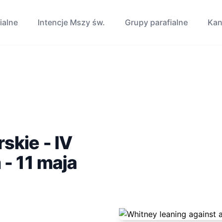
ialne
Intencje Mszy św.
Grupy parafialne
Kan
skie - IV
- 11 maja