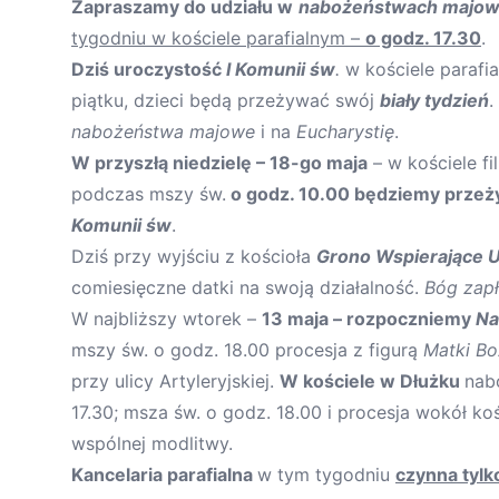
Zapraszamy do udziału w
nabożeństwach majo
tygodniu w kościele parafialnym –
o godz. 17.30
.
Dziś uroczystość
I Komunii św
.
w kościele parafi
piątku, dzieci będą przeżywać swój
biały tydzień
.
nabożeństwa majowe
i na
Eucharystię
.
W przyszłą niedzielę – 18-go maja
– w kościele fi
podczas mszy św.
o godz. 10.00 będziemy przeż
Komunii św
.
Dziś przy wyjściu z kościoła
Grono Wspierające 
comiesięczne datki na swoją działalność.
Bóg zap
W najbliższy wtorek –
13 maja – rozpoczniemy
Na
mszy św. o godz. 18.00 procesja z figurą
Matki Bo
przy ulicy Artyleryjskiej.
W kościele w Dłużku
nab
17.30; msza św. o godz. 18.00 i procesja wokół k
wspólnej modlitwy.
Kancelaria parafialna
w tym tygodniu
czynna tylk