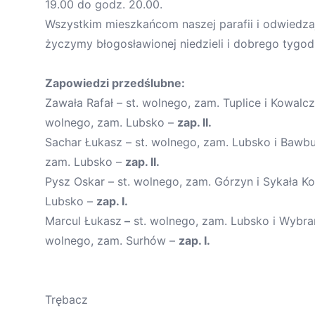
19.00 do godz. 20.00.
Wszystkim mieszkańcom naszej parafii i odwiedz
życzymy błogosławionej niedzieli i dobrego tygod
Zapowiedzi przedślubne:
Zawała Rafał – st. wolnego, zam. Tuplice i Kowalc
wolnego, zam. Lubsko –
zap. II.
Sachar Łukasz – st. wolnego, zam. Lubsko i Bawbu
zam. Lubsko –
zap. II.
Pysz Oskar – st. wolnego, zam. Górzyn i Sykała Kor
Lubsko –
zap. I.
Marcul Łukasz
–
st. wolnego, zam. Lubsko i Wybran
wolnego, zam. Surhów –
zap. I.
Ks. Tom
Trębacz