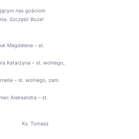
ającym nas gościom
nia.
Szczęść Boże!
zuk Magdalena – st.
ra Katarzyna – st. wolnego,
nelia – st. wolnego, zam.
iec Aleksandra – st.
asz