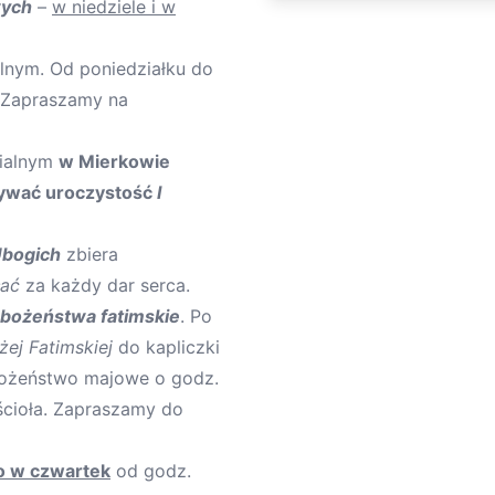
wych
–
w niedziele i w
alnym. Od poniedziałku do
 Zapraszamy na
lialnym
w Mierkowie
ywać uroczystość
I
Ubogich
zbiera
łać
za każdy dar serca.
bożeństwa fatimskie
. Po
żej Fatimskiej
do kapliczki
ożeństwo majowe o godz.
ościoła. Zapraszamy do
o w czwartek
od godz.