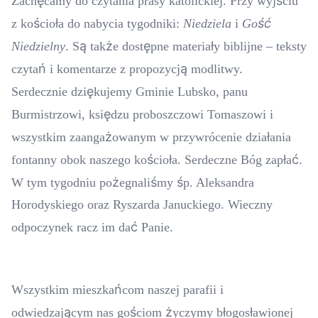
ę
ś
Zach
camy do czytania prasy katolickiej. Przy wyj
ciu
ś
ł
ść
z ko
cio
a do nabycia tygodniki:
Niedziela
i
Go
ą
ż
ę
ł
Niedzielny
. S
tak
e dost
pne materia
y biblijne – teksty
ń
ą
czyta
i komentarze z propozycj
modlitwy.
ę
Serdecznie dzi
kujemy Gminie Lubsko, panu
ę
Burmistrzowi, ksi
dzu proboszczowi Tomaszowi i
ż
ł
wszystkim zaanga
owanym w przywrócenie dzia
ania
ś
ł
ł
ć
fontanny obok naszego ko
cio
a. Serdeczne Bóg zap
a
.
ż
ś
ś
W tym tygodniu po
egnali
my
p. Aleksandra
Horodyskiego oraz Ryszarda Januckiego. Wieczny
ć
odpoczynek racz im da
Panie.
ń
Wszystkim mieszka
com naszej parafii i
ą
ś
ż
ł
ł
odwiedzaj
cym nas go
ciom
yczymy b
ogos
awionej