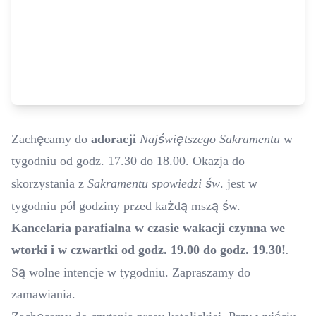
ę
ś
ę
Zach
camy do
adoracji
Naj
wi
tszego Sakramentu
w
tygodniu od godz. 17.30 do 18.00. Okazja do
ś
skorzystania z
Sakramentu spowiedzi
w
. jest w
ł
ż
ą
ą
ś
tygodniu pó
godziny przed ka
d
msz
w.
Kancelaria parafialna
w czasie wakacji czynna we
wtorki i w czwartki od godz. 19.00 do godz. 19.30!
.
ą
S
wolne intencje w tygodniu. Zapraszamy do
zamawiania.